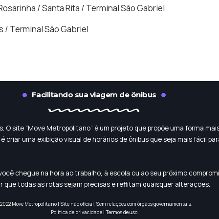
Rosarinha / Santa Rita / Terminal São Gabriel
s / Terminal São Gabriel
Facilitando sua viagem de ônibus
dos. O site “Move Metropolitano” é um projeto que propõe uma forma mais
é criar uma exibição visual de horários de ônibus que seja mais fácil
ue você chegue na hora ao trabalho, à escola ou ao seu próximo compro
r que todas as rotas sejam precisas e reflitam quaisquer alterações.
2022 Move Metropolitano | Site não oficial, Sem relações com órgãos governamentais.
Política de privacidade
|
Termos de uso