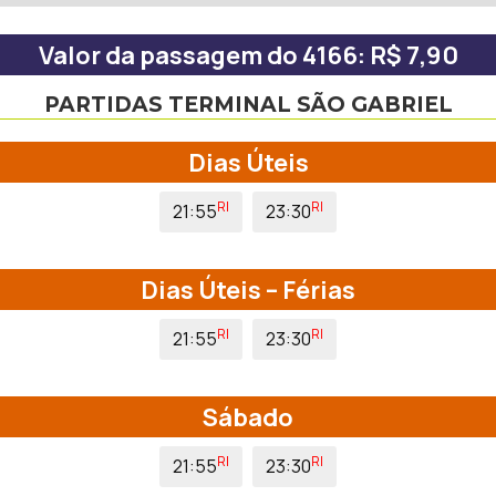
Valor da passagem do 4166: R$ 7,90
PARTIDAS TERMINAL SÃO GABRIEL
Dias Úteis
RI
RI
21:55
23:30
Dias Úteis – Férias
RI
RI
21:55
23:30
Sábado
RI
RI
21:55
23:30