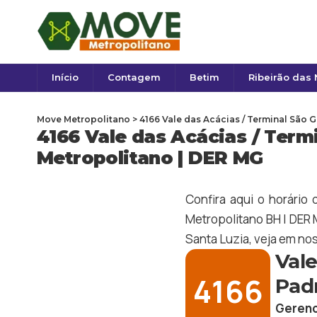
Início
Contagem
Betim
Ribeirão das
Move Metropolitano
>
4166 Vale das Acácias / Terminal São 
4166 Vale das Acácias / Termi
Metropolitano | DER MG
Confira aqui o horário 
Metropolitano BH | DER M
Santa Luzia
, veja em no
Vale
4166
Pad
Gerenc