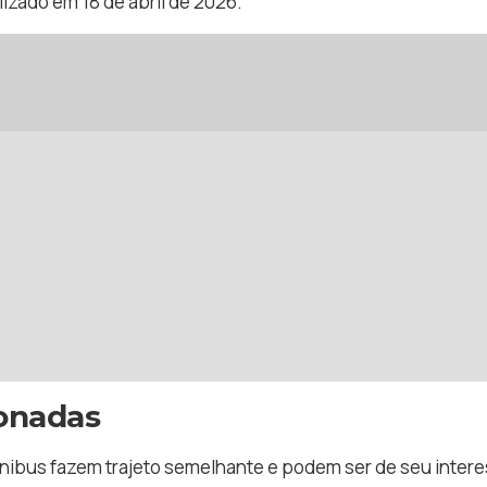
izado em 18 de abril de 2026.
ionadas
ônibus fazem trajeto semelhante e podem ser de seu intere