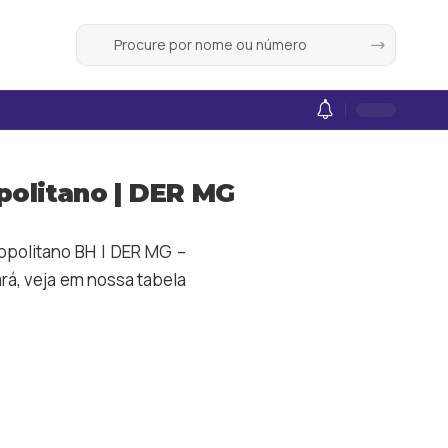
politano | DER MG
ropolitano BH | DER MG –
rá
, veja em nossa tabela