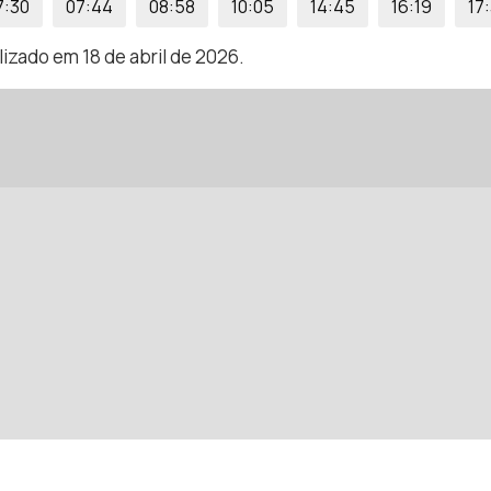
7:30
07:44
08:58
10:05
14:45
16:19
17
izado em 18 de abril de 2026.