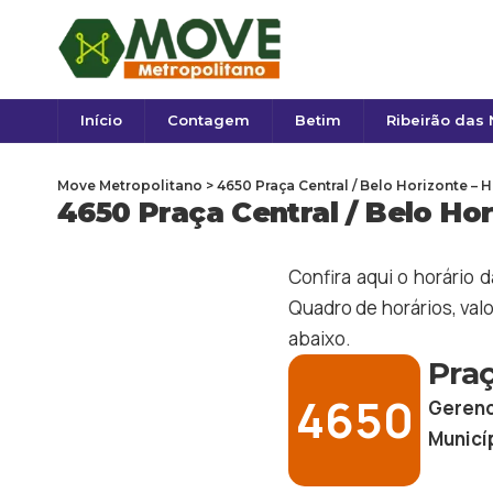
Início
Contagem
Betim
Ribeirão das
Move Metropolitano
>
4650 Praça Central / Belo Horizonte –
4650 Praça Central / Belo Ho
Confira aqui o horário 
Quadro de horários, valo
abaixo.
Praç
4650
Gerenc
Municí