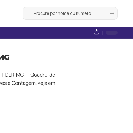
 MG
BH | DER MG – Quadro de
ves
e
Contagem
, veja em