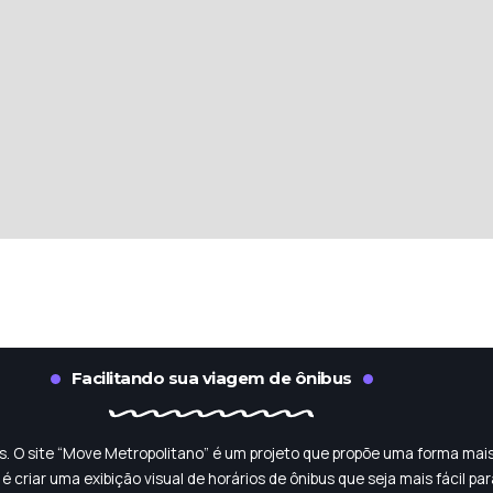
Facilitando sua viagem de ônibus
dos. O site “Move Metropolitano” é um projeto que propõe uma forma mais
é criar uma exibição visual de horários de ônibus que seja mais fácil