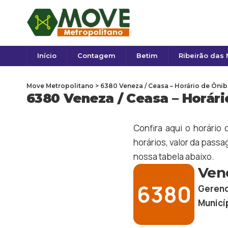
Início
Contagem
Betim
Ribeirão das
Move Metropolitano
>
6380 Veneza / Ceasa – Horário de Ôni
6380 Veneza / Ceasa – Horári
Confira aqui o horário
horários, valor da passag
nossa tabela abaixo.
Ven
6380
Gerenc
Municí