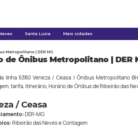
 Neves
Santa Luzia
Mais cidades
bus Metropolitano | DER MG
o de Ônibus Metropolitano | DER
 da linha 6380 Veneza / Ceasa | Ônibus Metropolitano 
em, tarifa, itinerário, Horário de Ônibus de
Ribeirão das Ne
eza / Ceasa
iamento:
DER-MG
pios:
Ribeirão das Neves
e
Contagem