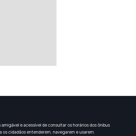
 amigável e acessível de consultar os horários dos ônibus
 para os cidadãos entenderem, navegarem e usarem.