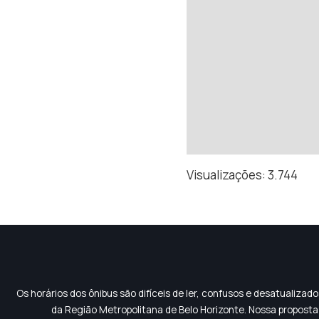
Visualizações:
3.744
Os horários dos ônibus são difíceis de ler, confusos e desatualiza
da Região Metropolitana de Belo Horizonte. Nossa proposta 