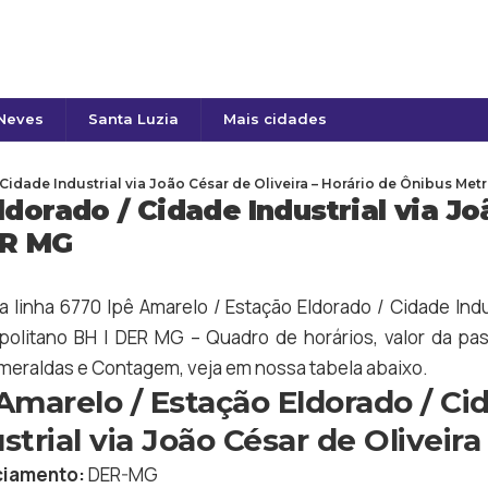
 Neves
Santa Luzia
Mais cidades
Cidade Industrial via João César de Oliveira – Horário de Ônibus Met
dorado / Cidade Industrial via Jo
ER MG
da linha 6770 Ipê Amarelo / Estação Eldorado / Cidade Indu
politano BH | DER MG – Quadro de horários, valor da passa
meraldas
e
Contagem
, veja em nossa tabela abaixo.
Amarelo / Estação Eldorado / Ci
strial via João César de Oliveira
iamento:
DER-MG