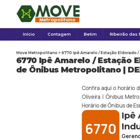
Início
Contagem
Betim
Ribeirão das
Move Metropolitano
>
6770 Ipê Amarelo / Estação Eldorado / 
6770 Ipê Amarelo / Estação El
de Ônibus Metropolitano | D
Confira aqui o horário 
Oliveira | Ônibus Metro
Horário de Ônibus de
Es
Ipê 
6770
Indu
Gerenc