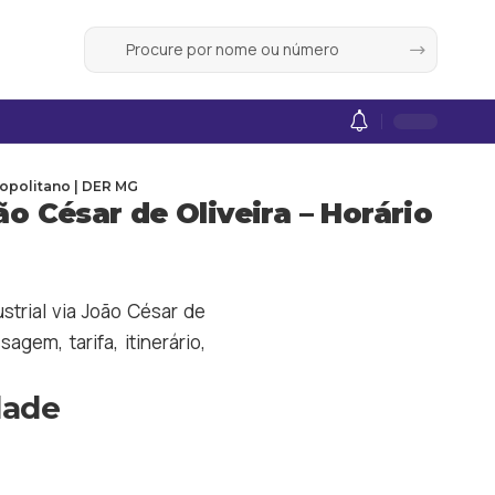
ropolitano | DER MG
ão César de Oliveira – Horário
strial via João César de
gem, tarifa, itinerário,
dade