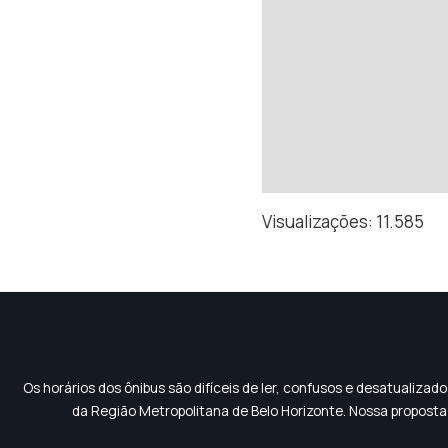
Visualizações:
11.585
Os horários dos ônibus são difíceis de ler, confusos e desatualiza
da Região Metropolitana de Belo Horizonte. Nossa proposta 