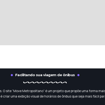
Facilitando sua viagem de ônibus
dos. O site “Move Metropolitano” é um projeto que propõe uma forma mais
é criar uma exibição visual de horários de ônibus que seja mais fácil