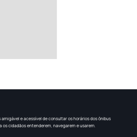
 amigável e acessível de consultar os horários dos ônibus
 para os cidadãos entenderem, navegarem e usarem.