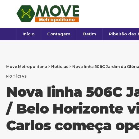
Início
Contagem
Betim
Ribeirão das
Move Metropolitano
>
Notícias
>
Nova linha 506C Jardim da Glória 
NOTÍCIAS
Nova linha 506C J
/ Belo Horizonte v
Carlos começa op