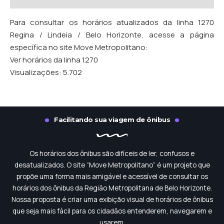
Para consultar os horários atualizados da linha 1270
Regina / Lindeia / Belo Horizonte, acesse a página
específica no site Move Metropolitano:
Ver horários da linha 1270
Visualizações:
5.702
Facilitando sua viagem de ônibus
Os horários dos ônibus são difíceis de ler, confusos e
desatualizados. O site “Move Metropolitano” é um projeto que
propõe uma forma mais amigável e acessível de consultar os
horários dos ônibus da Região Metropolitana de Belo Horizonte.
Nossa proposta é criar uma exibição visual de horários de ônibus
que seja mais fácil para os cidadãos entenderem, navegarem e
usarem.