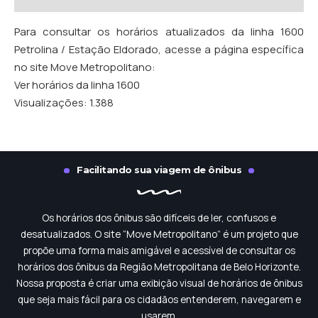
Para consultar os horários atualizados da linha 1600
Petrolina / Estação Eldorado, acesse a página específica
no site Move Metropolitano:
Ver horários da linha 1600
Visualizações:
1.388
Facilitando sua viagem de ônibus
Os horários dos ônibus são difíceis de ler, confusos e
desatualizados. O site “Move Metropolitano” é um projeto que
propõe uma forma mais amigável e acessível de consultar os
horários dos ônibus da Região Metropolitana de Belo Horizonte.
Nossa proposta é criar uma exibição visual de horários de ônibus
que seja mais fácil para os cidadãos entenderem, navegarem e
usarem.