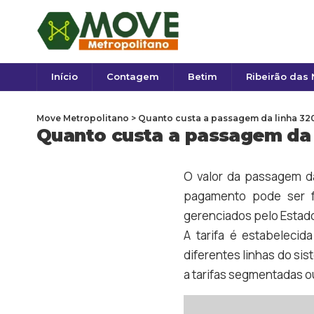
Início
Contagem
Betim
Ribeirão das
Move Metropolitano
>
Quanto custa a passagem da linha 320
Quanto custa a passagem da 
O valor da passagem d
pagamento pode ser f
gerenciados pelo Estado
A tarifa é estabelecid
diferentes linhas do sis
a tarifas segmentadas ou