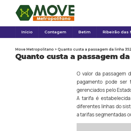
Início
Contagem
Betim
Ribeirão das
Move Metropolitano
>
Quanto custa a passagem da linha 3520 
Quanto custa a passagem da li
O valor da passagem d
pagamento pode ser f
gerenciados pelo Estado
A tarifa é estabelecid
diferentes linhas do sis
a tarifas segmentadas ou