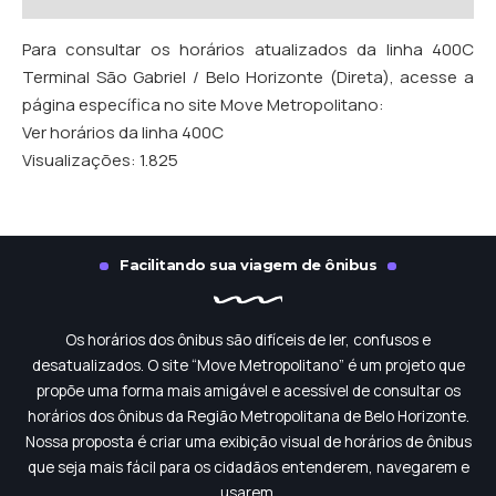
Para consultar os horários atualizados da linha 400C
Terminal São Gabriel / Belo Horizonte (Direta), acesse a
página específica no site Move Metropolitano:
Ver horários da linha 400C
Visualizações:
1.825
Facilitando sua viagem de ônibus
Os horários dos ônibus são difíceis de ler, confusos e
desatualizados. O site “Move Metropolitano” é um projeto que
propõe uma forma mais amigável e acessível de consultar os
horários dos ônibus da Região Metropolitana de Belo Horizonte.
Nossa proposta é criar uma exibição visual de horários de ônibus
que seja mais fácil para os cidadãos entenderem, navegarem e
usarem.