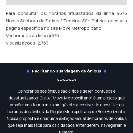
Para consultar os horários atualizados da linha 4675
Nossa Senhora de Fátima / Terminal São Gabriel, acesse a
página específica no site Move Metropolitano:
Ver horários da linha 4675
Visualizações:
2.763
Facilitando sua viagem de ônibus
Os horários dos ônibus são difíceis de ler, confusos e
desatualizados. O site “Move Metropolitano” é um projeto que
propõe uma forma mais amigável e acessível de consultar os
horários dos ônibus da Região Metropolitana de Belo Horizonte.
Nossa proposta é criar uma exibição visual de horários de ônibus
que seja mais fácil para os cidadãos entenderem, navegarem e
usarem.