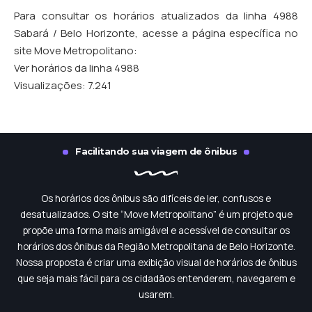
Para consultar os horários atualizados da linha 4988
Sabará / Belo Horizonte, acesse a página específica no
site Move Metropolitano:
Ver horários da linha 4988
Visualizações:
7.241
Facilitando sua viagem de ônibus
Os horários dos ônibus são difíceis de ler, confusos e
desatualizados. O site “Move Metropolitano” é um projeto que
propõe uma forma mais amigável e acessível de consultar os
horários dos ônibus da Região Metropolitana de Belo Horizonte.
Nossa proposta é criar uma exibição visual de horários de ônibus
que seja mais fácil para os cidadãos entenderem, navegarem e
usarem.