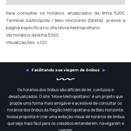
Para consultar os horários atualizados da linha 520C
Terminal Justinópolis / Belo Horizonte (Direta), acesse a
página específica no site Move Metropolitano:
Ver horários da linha 520C
Visualizações:
4.122
Facilitando sua viagem de ônibus
Os horários dos ônibus são difíceis de ler, confusos e
desatualizados. O site “Move Metropolitano” é um projeto que
propõe uma forma mais amigável e acessível de consultar os
horários dos ônibus da Região Metropolitana de Belo Horizonte.
Nossa proposta é criar uma exibição visual de horários de ônibus
que seja mais fácil para os cidadãos entenderem, navegarem e
usarem.