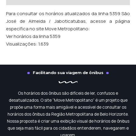
Para consultar os horários atualizados da linha 5359 São
José de Almeida / Jaboticatubas, acesse a página
específica no site Move Metropolitano:
Ver horários da linha 5359
Visualizações:
1.639
Facilitando sua viagem de ônibus
Os horários dos ônibus são difíceis de ler, confusos e
desatualizados. O site “Move Metropolitano” é um projeto que
propõe uma forma mais amigável e acessível de consultar os
horários dos ônibus da Região Metropolitana de Belo Horizonte.
Nossa proposta é criar uma exibição visual de horários de ônibus
que seja mais fácil para os cidadãos entenderem, navegarem e
usarem.