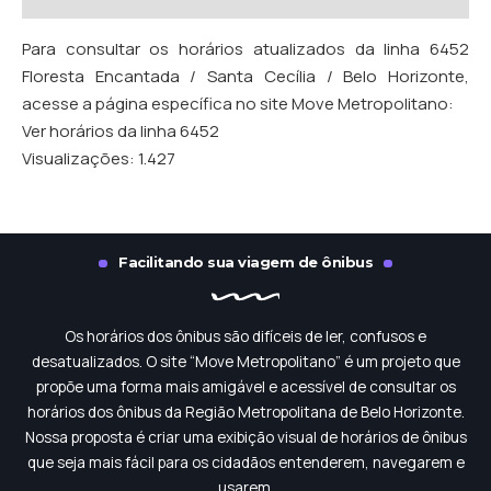
Para consultar os horários atualizados da linha 6452
Floresta Encantada / Santa Cecília / Belo Horizonte,
acesse a página específica no site Move Metropolitano:
Ver horários da linha 6452
Visualizações:
1.427
Facilitando sua viagem de ônibus
Os horários dos ônibus são difíceis de ler, confusos e
desatualizados. O site “Move Metropolitano” é um projeto que
propõe uma forma mais amigável e acessível de consultar os
horários dos ônibus da Região Metropolitana de Belo Horizonte.
Nossa proposta é criar uma exibição visual de horários de ônibus
que seja mais fácil para os cidadãos entenderem, navegarem e
usarem.