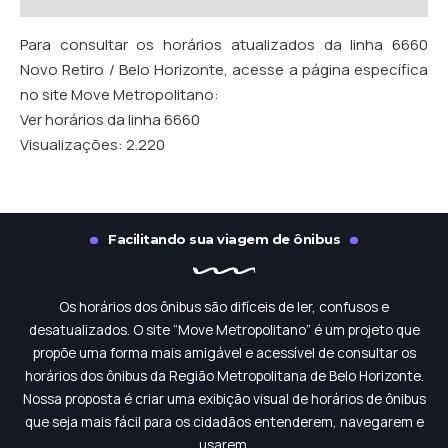
Para consultar os horários atualizados da linha 6660
Novo Retiro / Belo Horizonte, acesse a página específica
no site Move Metropolitano:
Ver horários da linha 6660
Visualizações:
2.220
Facilitando sua viagem de ônibus
Os horários dos ônibus são difíceis de ler, confusos e
desatualizados. O site “Move Metropolitano” é um projeto que
propõe uma forma mais amigável e acessível de consultar os
horários dos ônibus da Região Metropolitana de Belo Horizonte.
Nossa proposta é criar uma exibição visual de horários de ônibus
que seja mais fácil para os cidadãos entenderem, navegarem e
usarem.