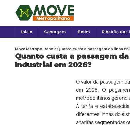
Início
Contagem
Betim
Ribeirão das
Move Metropolitano
>
Quanto custa a passagem da linha 667
Quanto custa a passagem da l
Industrial em 2026?
O valor da passagem da
em 2026. O pagament
metropolitanos gerencia
A tarifa é estabelecid
diferentes linhas do sis
a tarifas segmentadas ou