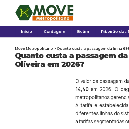
Início
Contagem
Betim
Ribeirão das
Move Metropolitano
>
Quanto custa a passagem da linha 699
Quanto custa a passagem da l
Oliveira em 2026?
O valor da passagem da
14,40
em 2026. O paga
metropolitanos gerencia
A tarifa é estabelecid
diferentes linhas do sis
a tarifas segmentadas ou