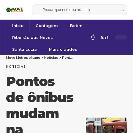
Início
Contagem
Betim
Aa
Ribeirão das Neves
Santa Luzia
Mais cidades
Move Metropolitano
>
Notícias
>
Pontos de ônibus mudam na Avenida Amazonas
NOTÍCIAS
Pontos
de ônibus
mudam
na