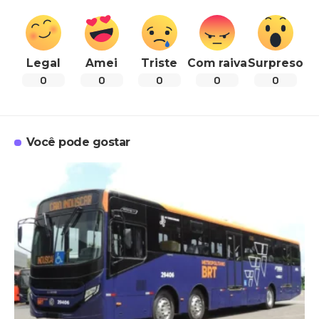
Legal
Amei
Triste
Com raiva
Surpreso
0
0
0
0
0
Você pode gostar