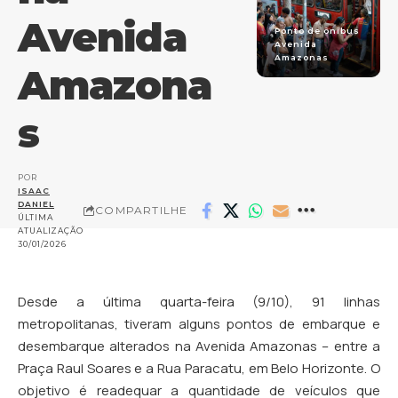
Avenida
Ponto de ônibus
Avenida
Amazonas
Amazona
s
POR
ISAAC
DANIEL
COMPARTILHE
ÚLTIMA
ATUALIZAÇÃO
30/01/2026
Desde a última quarta-feira (9/10), 91 linhas
metropolitanas, tiveram alguns pontos de embarque e
desembarque alterados na Avenida Amazonas – entre a
Praça Raul Soares e a Rua Paracatu, em Belo Horizonte. O
objetivo é readequar a quantidade de veículos que